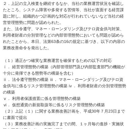
２．上記の立入検査を継続するなか、当社の業務運営状況を確認し
たところ、システム障害や多発する苦情等、当社が直面する経営課
題に対し、組織的かつ計画的な対応が行われていないなど当社の経
営管理態勢に問題が認められた。
また、法令遵守、マネー・ローンダリング及びテロ資金供与対策、
利用者財産の分別管理などの内部管理態勢においても問題が認めら
れたことから、本日、法第63条の16の規定に基づき、以下の内容の
業務改善命令を発出した。
（１）適正かつ確実な業務運営を確保するための以下の対応
ⅰ． 経営管理態勢の構築（内部管理部門及び内部監査部門の機能が
十分に発揮できる態勢等の構築を含む）
ⅱ． 法令遵守態勢の構築 ⅲ． マネー・ローンダリング及びテロ資
金供与に係るリスク管理態勢の構築 ⅳ． 利用者財産の分別管理態勢
の構築
ⅴ． 利用者保護措置に係る管理態勢の構築
ⅵ． 仮想通貨の新規取扱等に係るリスク管理態勢の構築
（２）上記（１）に関する業務改善計画を、平成30年７月23日まで
に書面で提出
（３）業務改善計画の実施完了までの間、１ヶ月毎の進捗・実施状