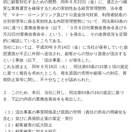
切に顧客対応するための態勢、同年６月22日（金）に、適正かつ確
実な業務運営を確保するための実効性ある経営管理態勢、法令遵
守、マネー・ローンダリング及びテロ資金供与対策、利用者財産の
分別管理等に係る実効性ある内部管理態勢について、同法第63条の
16に基づく業務改善命令（以下、「３月８日付業務改善命令及び６
月22日付業務改善命令」という。）を発出し、その改善状況を定期
的に確認しているところである。
当社においては、平成30年９月14日（金）に当社が保有していた仮
想通貨が不正に外部へ送信され、顧客からの預かり資産が流出する
という事故（以下、「流出事案」）が発生した。
これを踏まえ、同年９月18日（火）、同法第63条の15第１項の規定
に基づく報告を求めたところ、発生原因の究明や顧客への対応、再
発防止策等に関し、不十分なことが認められた。
２．このため、本日、当社に対し、同法第63条の16の規定に基づ
き、下記の内容の業務改善命令を発出した。
（１）流出事案の事実関係及び原因の究明（責任の所在の明確化を
含む）並びに再発防止策の策定・実行
（２）顧客被害の拡大防止
（３）顧客被害に対する対応