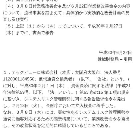
（４）３月８日付業務改善命令及び６月22日付業務改善命令の内容
について、流出事案を踏まえて、具体的かつ実効的な改善計画の見
直し及び実行
（５）上記（１）から（４）までについて、平成30年９月27日
（木）までに、書面で報告
平成30年6月22日
近畿財務局 – 引用
１．テックビューロ株式会社（本店：大阪府大阪市、法人番号
1120001184556、仮想通貨交換業者）（以下、「当社」という。）
に対し、平成30年２月１日（木）、資金決済に関する法律（平成21
年法律第59号、以下、「法」という。）第63 条の15 第１項の規定
に基づき、システムリスク管理態勢に関する報告徴求命令を発出
し、２月13日（火）、金融庁において立入検査に着手した。
なお、３月８日（木）には、実効性あるシステムリスク管理態勢や
適切に顧客対応するための態勢構築について、業務改善命令を発出
し、その改善状況を定期的に確認しているところである。