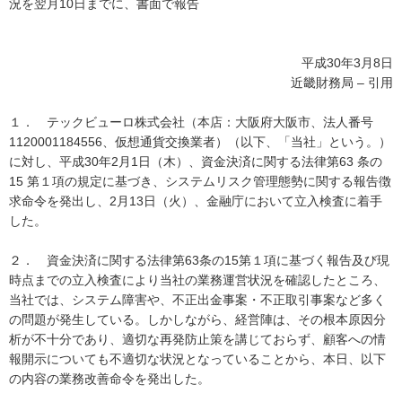
況を翌月10日までに、書面で報告
平成30年3月8日
近畿財務局 – 引用
１． テックビューロ株式会社（本店：大阪府大阪市、法人番号
1120001184556、仮想通貨交換業者）（以下、「当社」という。）
に対し、平成30年2月1日（木）、資金決済に関する法律第63 条の
15 第１項の規定に基づき、システムリスク管理態勢に関する報告徴
求命令を発出し、2月13日（火）、金融庁において立入検査に着手
した。
２． 資金決済に関する法律第63条の15第１項に基づく報告及び現
時点までの立入検査により当社の業務運営状況を確認したところ、
当社では、システム障害や、不正出金事案・不正取引事案など多く
の問題が発生している。しかしながら、経営陣は、その根本原因分
析が不十分であり、適切な再発防止策を講じておらず、顧客への情
報開示についても不適切な状況となっていることから、本日、以下
の内容の業務改善命令を発出した。