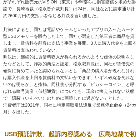
がそれぞれ販売元のVISION（東京）や幹部らに損害賠償を求めた訴
訟で、長崎地裁（松永晋介裁判長）は24日、同社などに請求通り計
約2600万円の支払いを命じる判決を言い渡した。
判決によると、同社は電話やゲームといったアプリの入ったカード
型USBメモリーを販売した上で、同社が選定した第三者に商品を貸
し出し、賃借料を顧客に支払う事業を展開。3人に購入代金を上回る
賃借料は支払われていない。
判決は、継続的に賃借料収入が得られるかのような虚偽の説明をし
たなどとして、詐欺的商法と認定。松永裁判長は、同社が賃借先の
確保に努めていたと認められないとし「商品の購入者が現れなけれ
ば購入代金を上回る賃借料の支払いができず、いずれ破綻を免れな
いのは明らか」と指摘。同社側が分配する「ビカシーコイン」と呼
ばれる暗号資産（仮想通貨）についても、現金に換えられない状態
で「隠蔽（いんぺい）のために画策したに過ぎない」とした。
消費者庁は2021年、同社に特定商取引法違反で業務停止命令（24カ
月）を出した。
USB預託詐欺、起訴内容認める 広島地裁で初