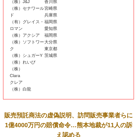
（株）J&J
香川県
（株）セナワール
宮崎県
ド
兵庫県
（有）グレイス・
福岡県
ロマン
愛知県
（株）アクシア
福岡県
（株）ソフトワー
大分県
ク
東京都
（株）シュガーY
茨城県
（株）れいび
（株）
Clara
クレア
（株）白龍
販売預託商法の虚偽説明、訪問販売事業者らに
1億4000万円の賠償命令…熊本地裁が11人の訴
え認める