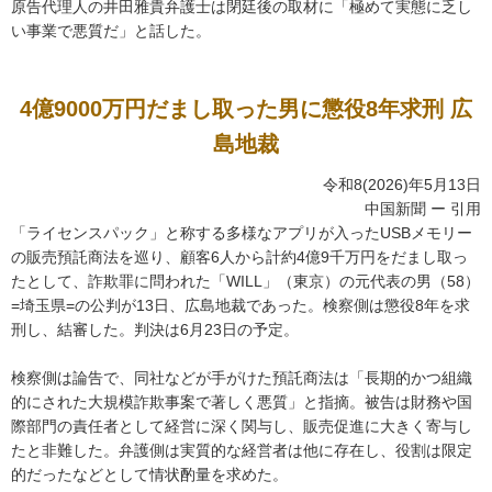
原告代理人の井田雅貴弁護士は閉廷後の取材に「極めて実態に乏し
い事業で悪質だ」と話した。
4億9000万円だまし取った男に懲役8年求刑 広
島地裁
令和8(2026)年5月13日
中国新聞 ー 引用
「ライセンスパック」と称する多様なアプリが入ったUSBメモリー
の販売預託商法を巡り、顧客6人から計約4億9千万円をだまし取っ
たとして、詐欺罪に問われた「WILL」（東京）の元代表の男（58）
=埼玉県=の公判が13日、広島地裁であった。検察側は懲役8年を求
刑し、結審した。判決は6月23日の予定。
検察側は論告で、同社などが手がけた預託商法は「長期的かつ組織
的にされた大規模詐欺事案で著しく悪質」と指摘。被告は財務や国
際部門の責任者として経営に深く関与し、販売促進に大きく寄与し
たと非難した。弁護側は実質的な経営者は他に存在し、役割は限定
的だったなどとして情状酌量を求めた。