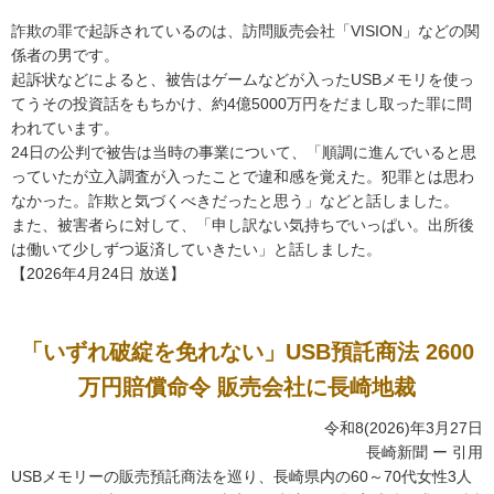
詐欺の罪で起訴されているのは、訪問販売会社「VISION」などの関
係者の男です。
起訴状などによると、被告はゲームなどが入ったUSBメモリを使っ
てうその投資話をもちかけ、約4億5000万円をだまし取った罪に問
われています。
24日の公判で被告は当時の事業について、「順調に進んでいると思
っていたが立入調査が入ったことで違和感を覚えた。犯罪とは思わ
なかった。詐欺と気づくべきだったと思う」などと話しました。
また、被害者らに対して、「申し訳ない気持ちでいっぱい。出所後
は働いて少しずつ返済していきたい」と話しました。
【2026年4月24日 放送】
「いずれ破綻を免れない」USB預託商法 2600
万円賠償命令 販売会社に長崎地裁
令和8(2026)年3月27日
長崎新聞 ー 引用
USBメモリーの販売預託商法を巡り、長崎県内の60～70代女性3人