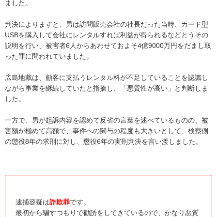
ました。
判決によりますと、男は訪問販売会社の社長だった当時、カード型
USBを購入して会社にレンタルすれば利益が得られるなどとうその
説明を行い、被害者6人からあわせておよそ4億9000万円をだまし取
った罪に問われていました。
広島地裁は、顧客に支払うレンタル料が不足していることを認識し
ながら事業を継続していたと指摘し、「悪質性が高い」と判断しま
した。
一方で、男が起訴内容を認めて反省の言葉を述べているものの、被
害額が極めて高額で、事件への関与の程度も大きいとして、検察側
の懲役8年の求刑に対し、懲役6年の実刑判決を言い渡しました。
逮捕容疑は
詐欺罪
です。
最初から騙すつもりで勧誘をしてきているので、かなり悪質