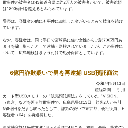
欺事件の被害者は43都道府県に約2万人の被害者がいて、被害総額
は1800億円を超えるとみられています。
警察は、容疑者の他にも事件に加担した者がいるとみて捜査を続け
ています。
なお、容疑者は、同じ手口で宮崎県に住む女性から1億3700万円あ
まりを騙し取ったとして逮捕・送検されていましたが、この事件に
ついて、広島地検はきょう付けで処分保留としています。
6億円詐欺疑いで男を再逮捕 USB預託商法
令和7年8月13日
産経新聞 － 引用
カード型USBメモリーの「販売預託商法」をしていた「VISION」
（東京）などを巡る詐欺事件で、広島県警は13日、顧客2人から計
約6億円をだまし取ったとして、詐欺の疑いで東京都、会社役員、Ｈ
容疑者（64）を再逮捕した。
再逮捕容疑は平成30年4月～令和3年4月ごろ、福岡、長崎、熊本の3