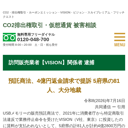
CO2・排出権取引・カーボンエミッション・VISION・ビジョン・スカイプレミアム・フリッチ
クエスト
CO2排出権取引・仮想通貨 被害相談
無料専用フリーダイヤル
0120-048-700
受付時間 8:00～20:00 土・日・祝も受付
訪問販売業者【VISION】関係者 逮捕
預託商法、4億円返金請求で提訴 5府県の81
人、大分地裁
令和8(2026)年7月16日
共同通信 ー 引用
USBメモリーの販売預託商法で、2021年に消費者庁から特定商取引
法違反で業務停止命令を受けたVISION（V社、東京）に投資したの
に賃料が支払われないとして、5府県の計81人が計約4億2800万円の