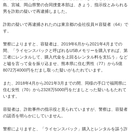
島、宮城、岡山県警の合同捜査本部は、きょう、指示役とみられる
男を詐欺の疑いで再逮捕しました。
詐欺の疑いで再逮捕されたのは東京都の会社役員Ｈ容疑者（64）で
す。
警察によりますと、容疑者は、2019年6月から2021年4月までの
間、「ライセンスパックと呼ばれるUSBメモリーを購入すれば、第
三者にレンタルして、購入代金を上回るレンタル料を支払う」など
と嘘を言って金を振り込ませ、熊本県に住む男性（77）から5億
8072万4000円をだまし取った疑いがもたれています。
また、2018年4月から2021年3月までの間、同様の手口で福岡県に
住む女性（70）から2328万5000円をだましとった疑いももたれて
います。
容疑者は、詐欺事件の指示役と見られていますが、警察は、容疑者
の認否を明らかにしていません。
警察によりますと、「ライセンスパック」購入とレンタルを謳う詐