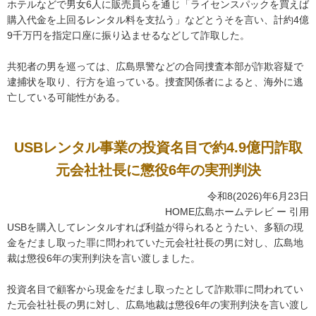
ホテルなどで男女6人に販売員らを通じ「ライセンスパックを買えば
購入代金を上回るレンタル料を支払う」などとうそを言い、計約4億
9千万円を指定口座に振り込ませるなどして詐取した。
共犯者の男を巡っては、広島県警などの合同捜査本部が詐欺容疑で
逮捕状を取り、行方を追っている。捜査関係者によると、海外に逃
亡している可能性がある。
USBレンタル事業の投資名目で約4.9億円詐取
元会社社長に懲役6年の実刑判決
令和8(2026)年6月23日
HOME広島ホームテレビ ー 引用
USBを購入してレンタルすれば利益が得られるとうたい、多額の現
金をだまし取った罪に問われていた元会社社長の男に対し、広島地
裁は懲役6年の実刑判決を言い渡しました。
投資名目で顧客から現金をだまし取ったとして詐欺罪に問われてい
た元会社社長の男に対し、広島地裁は懲役6年の実刑判決を言い渡し