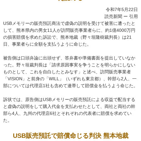
令和7年5月22日
読売新聞 ー 引用
USBメモリーの販売預託商法で虚偽の説明を受けて被害に遭ったと
して、熊本県内の男女11人が訪問販売事業者らに、約1億4000万円
の損害賠償を求めた訴訟で、熊本地裁（野々垣隆樹裁判長）は21
日、事業者らに全額を支払うように命じた。
被告側は口頭弁論に出頭せず、答弁書や準備書面を提出していなか
った。野々垣裁判長は「請求原因事実を争うことを明らかにしない
ものとして、これを自白したとみなす」と述べ、訪問販売事業者
「VISION」と前身の「WILL」（いずれも東京都）、幹部ら2人、一
部については代理店1社も含めて連帯して賠償金を払うよう命じた。
訴状では、原告側はUSBメモリーの販売預託による収益で配当する
と虚偽の説明をして購入代金を支払わせたとして、両社と両社の幹
部ら4人、九州の代理店6社とそれぞれの代表者に賠償を求めてい
た。
USB販売預託で賠償命じる判決 熊本地裁