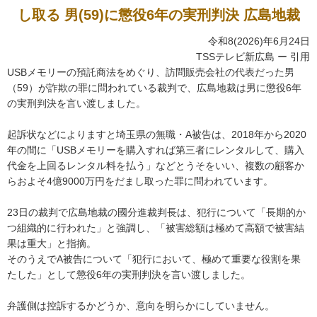
し取る 男(59)に懲役6年の実刑判決 広島地裁
令和8(2026)年6月24日
TSSテレビ新広島 ー 引用
USBメモリーの預託商法をめぐり、訪問販売会社の代表だった男
（59）が詐欺の罪に問われている裁判で、広島地裁は男に懲役6年
の実刑判決を言い渡しました。
起訴状などによりますと埼玉県の無職・A被告は、2018年から2020
年の間に「USBメモリーを購入すれば第三者にレンタルして、購入
代金を上回るレンタル料を払う」などとうそをいい、複数の顧客か
らおよそ4億9000万円をだまし取った罪に問われています。
23日の裁判で広島地裁の國分進裁判長は、犯行について「長期的か
つ組織的に行われた」と強調し、「被害総額は極めて高額で被害結
果は重大」と指摘。
そのうえでA被告について「犯行において、極めて重要な役割を果
たした」として懲役6年の実刑判決を言い渡しました。
弁護側は控訴するかどうか、意向を明らかにしていません。