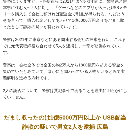
警察によりますと、F容疑者らは2021年までの3年間に、宮崎県と熊
本県に住む女性2人に対し、「ゲームなどのアプリが入ったUSBメモ
リーを購入して会社に預ければ配当金で利益が得られる」などとう
そを言って、購入代金としてあわせて1億5000万円余りをだまし取
ったとして詐欺の疑いが持たれています。
警察は2021年に東京などにある関連する会社の捜索を行い、これま
でに元代表取締役ら合わせて5人を逮捕し、一部が起訴されていま
す。
警察は、会社全体では全国の約2万人から1800億円を超える資金を
集めていたとみていて、ほかにも関わっている人物がいるとみて実
態解明を進める方針です。
2人の認否について、警察は共犯事件であることを理由に明らかにし
ていません。
だまし取ったのは1億5000万円以上か USB配当
詐欺の疑いで男女2人を逮捕 広島