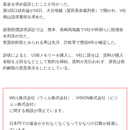
返金を求め提訴したことが分かった。
第1回口頭弁論が16日、大分地裁（冨田美奈裁判長）で開かれ、V社
側は請求棄却を求めた。
損害賠償請求訴訟では、熊本、長崎両地裁でV社や幹部らに賠償命
令判決が出た。
実質的幹部とみられる男は先月、詐欺罪で懲役6年が確定した。
訴状によると、USBメモリーを購入し、V社に貸せば、賃料が購入
金額を上回るなどとして契約を締結。賃料が支払われず、原告は契
約解除の意思表示をしたとしている。
WILL株式会社（ウィル株式会社）、VISION株式会社（ビジ
ョン株式会社）
に関する相談が増えています。
日本円での返金がされなくなくなってかなりの日数が経過し
ています。