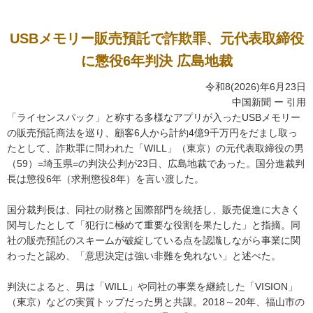
USBメモリー販売預託で詐欺罪、元代表取締役
に懲役6年判決 広島地裁
令和8(2026)年6月23日
中国新聞 ー 引用
「ライセンスパック」と称する多様なアプリが入ったUSBメモリー
の販売預託商法を巡り、顧客6人から計約4億9千万円をだまし取っ
たとして、詐欺罪に問われた「WILL」（東京）の元代表取締役の男
（59）=埼玉県=の判決公判が23日、広島地裁であった。国分進裁判
長は懲役6年（求刑懲役8年）を言い渡した。
国分裁判長は、同社の財務と国際部門を統括し、販売促進に大きく
関与したとして「犯行に極めて重要な役割を果たした」と指摘。同
社の販売預託のスキームが破綻している点を認識しながら事業に関
わったと認め、「意思決定は強い非難を免れない」と述べた。
判決によると、男は「WILL」や同社の事業を継続した「VISION」
（東京）などの実質トップだった男と共謀。2018～20年、福山市の