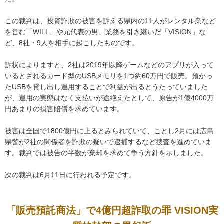
この裁判は、投資詐欺の被害を訴える県内の11人がレンタル業など
を営む「WILL」や元代表の男、業務を引き継いだ「VISION」な
ど、8社・9人を相手に起こしたものです。
訴状によりますと、2社は2019年以降ゲームなどのアプリが入って
いるとされるカード型のUSBメモリを1つ約60万円で販売。預かっ
たUSBを貸し出し運用することで利益が出るとうたっていました
が、運用の実態はなく支払いが途絶えたとして、原告が1億4000万
円あまりの損害賠償を求めています。
被害は全国で1800億円に上るとみられていて、ことし2月には広島
県警が2社の関係者を詐欺の疑いで逮捕するなど捜査を進めていま
す。裁判では被告の半数が棄却を求めて争う方針を示しました。
次の裁判は6月11日に行われる予定です。
「販売預託商法」で4億円超詐取の罪 VISION実