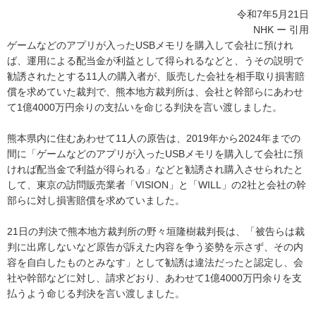
令和7年5月21日
NHK ー 引用
ゲームなどのアプリが入ったUSBメモリを購入して会社に預けれ
ば、運用による配当金が利益として得られるなどと、うその説明で
勧誘されたとする11人の購入者が、販売した会社を相手取り損害賠
償を求めていた裁判で、熊本地方裁判所は、会社と幹部らにあわせ
て1億4000万円余りの支払いを命じる判決を言い渡しました。
熊本県内に住むあわせて11人の原告は、2019年から2024年までの
間に「ゲームなどのアプリが入ったUSBメモリを購入して会社に預
ければ配当金で利益が得られる」などと勧誘され購入させられたと
して、東京の訪問販売業者「VISION」と「WILL」の2社と会社の幹
部らに対し損害賠償を求めていました。
21日の判決で熊本地方裁判所の野々垣隆樹裁判長は、「被告らは裁
判に出席しないなど原告が訴えた内容を争う姿勢を示さず、その内
容を自白したものとみなす」として勧誘は違法だったと認定し、会
社や幹部などに対し、請求どおり、あわせて1億4000万円余りを支
払うよう命じる判決を言い渡しました。