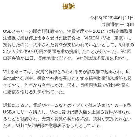
提訴
令和8(2026)年6月11日
共同通信 ー 引用
USBメモリーの販売預託商法で、消費者庁から2021年に特定商取引
法違反で業務停止命令を受けた販売会社、VISION（V社、東京）に
投資したのに、約束された賃料が支払われていないとして、5府県の
32人が約1億970万円の返還を求め提訴したことが分かった。第1回
口頭弁論が11日、長崎地裁で開かれ、V社側は請求棄却を求めた。
V社を巡っては、実質的幹部とみられる男が詐欺罪で起訴され、広
島地裁で公判中。投資で被害を受けたとする損害賠償請求訴訟も起
きており、昨年から今年にかけ、熊本、長崎両地裁でV社や幹部ら
に賠償を命じる判決が出ていた。
訴状によると、電話やゲームなどのアプリが読み込まれたカード型
USBメモリーを購入し、V社に貸せば購入額を上回る賃料が得られ
るなどと勧誘され、売買や賃貸の契約を締結。賃料が支払われない
ため、V社に契約解除の意思表示をしたとしている。