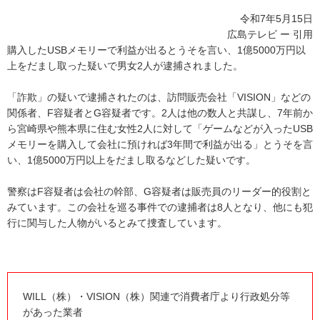
令和7年5月15日
広島テレビ ー 引用
購入したUSBメモリーで利益が出るとうそを言い、1億5000万円以
上をだまし取った疑いで男女2人が逮捕されました。
「詐欺」の疑いで逮捕されたのは、訪問販売会社「VISION」などの
関係者、F容疑者とG容疑者です。2人は他の数人と共謀し、7年前か
ら宮崎県や熊本県に住む女性2人に対して「ゲームなどが入ったUSB
メモリーを購入して会社に預ければ3年間で利益が出る」とうそを言
い、1億5000万円以上をだまし取るなどした疑いです。
警察はF容疑者は会社の幹部、G容疑者は販売員のリーダー的役割と
みています。この会社を巡る事件での逮捕者は8人となり、他にも犯
行に関与した人物がいるとみて捜査しています。
WILL（株）・VISION（株）関連で消費者庁より行政処分等
があった業者