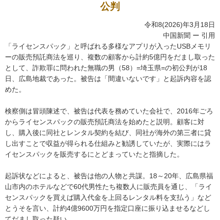
公判
令和8(2026)年3月18日
中国新聞 ー 引用
「ライセンスパック」と呼ばれる多様なアプリが入ったUSBメモリ
ーの販売預託商法を巡り、複数の顧客から計約5億円をだまし取った
として、詐欺罪に問われた無職の男（58）=埼玉県=の初公判が18
日、広島地裁であった。被告は「間違いないです」と起訴内容を認
めた。
検察側は冒頭陳述で、被告は代表を務めていた会社で、2016年ごろ
からライセンスパックの販売預託商法を始めたと説明。顧客に対
し、購入後に同社とレンタル契約を結び、同社が海外の第三者に貸
し出すことで収益が得られる仕組みと勧誘していたが、実際にはラ
イセンスパックを販売するにとどまっていたと指摘した。
起訴状などによると、被告は他の人物と共謀。18～20年、広島県福
山市内のホテルなどで60代男性たち複数人に販売員を通じ、「ライ
センスパックを買えば購入代金を上回るレンタル料を支払う」など
とうそを言い、計約4億9600万円を指定口座に振り込ませるなどし
てだまし取った疑い。