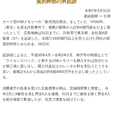
質的幹部の男起訴
令和7年3月31日
産経新聞 ー 引用
カード型USBメモリーの「販売預託商法」をしていた「VISION」
（東京）を巡る詐欺事件で、複数の顧客から計約4億円超をだまし取
ったとして、広島地検は31日までに、詐欺罪で東京都、会社員A容
疑者（57）を起訴した。全国で1800億円以上を売り上げた同社の実
質的幹部とみられる。26日付。
起訴状によると、平成30年4月～令和2年2月、神戸市や韓国などで
「ライセンスパック」と称するUSBメモリーを購入すれば自分たち
が第三者に貸し出し、購入代金以上のレンタル料を支払うとうそを
言い、顧客計4人から現金計約4億4800万円をだまし取ったとしてい
る。
消費者庁の告発を受けた広島県警が岡山、宮城両県警と捜査し、今
年2月にA被告を含む男女5人を逮捕。31日までに被告を除く男女4人
を処分保留で釈放したが、任意で捜査を続けている。