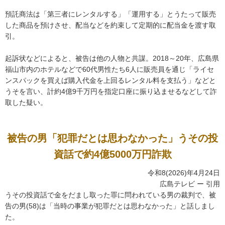
預託商法は「第三者にレンタルする」「運用する」とうたって販売
した商品を預けさせ、配当などを約束して定期的に配当金を渡す取
引。
起訴状などによると、被告は他の人物と共謀。2018～20年、広島県
福山市内のホテルなどで60代男性たち6人に販売員を通じ「ライセ
ンスパックを買えば購入代金を上回るレンタル料を支払う」などと
うそを言い、計約4億9千万円を指定口座に振り込ませるなどして詐
取した疑い。
被告の男「犯罪だとは思わなかった」うその投
資話で約4億5000万円詐欺
令和8(2026)年4月24日
広島テレビ ー 引用
うその投資話で金をだまし取った罪に問われている男の裁判で、被
告の男(58)は「当時の事業が犯罪だとは思わなかった」と話しまし
た。