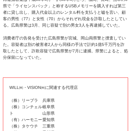
県で「ライセンスパック」と称するUSBメモリーを購入すれば第三
者に貸し出し、購入代金以上のレンタル料を支払うと嘘を言い、顧
客の男性（77）と女性（70）からそれぞれ現金を詐取したとしてい
る。広島県警は3月、同じ容疑で別の男女3人を再逮捕していた。
消費者庁の告発を受けた広島県警が宮城、岡山両県警と捜査してい
た。容疑者は別の被害者2人から同様の手法で計約1億5千万円を詐
取したとして、詐欺容疑で広島県警が7月に逮捕。県警によると、処
分保留になっていた。
WILL㈱・VISION㈱に関連する代理店
（株）リーブラ
兵庫県
（株）コンチェル
岐阜県
ト
山形県
（有）ハーモニー
愛知県
（株）タケウチ
三重県