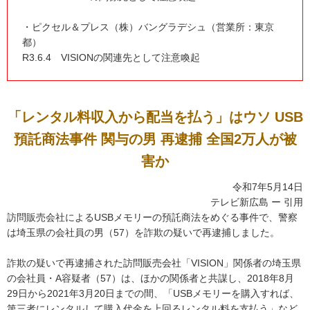
・ピクセル＆プレス（株）バングラデシュ（営業所：東京
都）
R3.6.4 VISIONの関連先として注意喚起
「レンタル料収入から配当を払う」はウソ USB
預託商法事件 関与の男 再逮捕 全国2万人が被
害か
令和7年5月14日
テレビ新広島 ー 引用
訪問販売会社によるUSBメモリーの預託商法をめぐる事件で、警察
は埼玉県の会社員の男（57）を詐欺の疑いで再逮捕しました。
詐欺の疑いで再逮捕された訪問販売会社「VISION」関係者の埼玉県
の会社員・A容疑者（57）は、ほかの関係者と共謀し、2018年8月
29日から2021年3月20日までの間、「USBメモリーを購入すれば、
第三者にレンタルして購入代金を上回るレンタル料を支払う」など