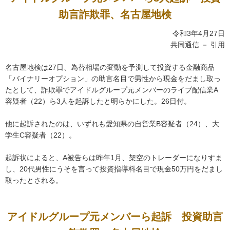
助言詐欺罪、名古屋地検
令和3年4月27日
共同通信 － 引用
名古屋地検は27日、為替相場の変動を予測して投資する金融商品
「バイナリーオプション」の助言名目で男性から現金をだまし取っ
たとして、詐欺罪でアイドルグループ元メンバーのライブ配信業A
容疑者（22）ら3人を起訴したと明らかにした。26日付。
他に起訴されたのは、いずれも愛知県の自営業B容疑者（24）、大
学生C容疑者（22）。
起訴状によると、A被告らは昨年1月、架空のトレーダーになりすま
し、20代男性にうそを言って投資指導料名目で現金50万円をだまし
取ったとされる。
アイドルグループ元メンバーら起訴 投資助言