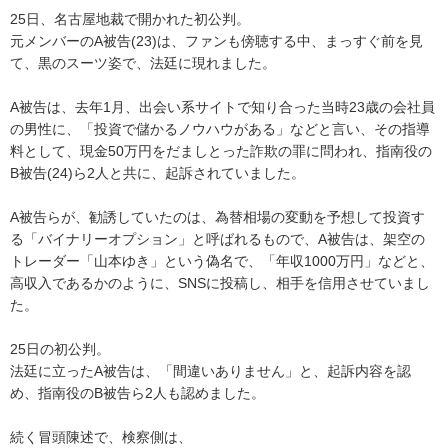
25日、名古屋地裁で開かれた初公判。
元メンバーのA被告(23)は、ファンも傍聴する中、まっすぐ前を見
て、黒のスーツ姿で、法廷に現れました。
A被告は、去年1月、出会い系サイトで知り合った当時23歳の会社員
の男性に、「投資で儲かるノウハウがある」などと言い、その指導
料として、現金50万円をだましとった詐欺の罪に問われ、指南役の
B被告(24)ら2人と共に、起訴されていました。
A被告らが、勧誘していたのは、為替相場の変動を予想して投資す
る「バイナリーオプション」と呼ばれるもので、A被告は、架空の
トレーダー「山本ゆき」という偽名で、「年収1000万円」などと、
高収入であるかのように、SNSに投稿し、相手を信用させていまし
た。
25日の初公判。
法廷に立ったA被告は、「間違いありません」と、起訴内容を認
め、指南役のB被告ら2人も認めました。
続く冒頭陳述で、検察側は、