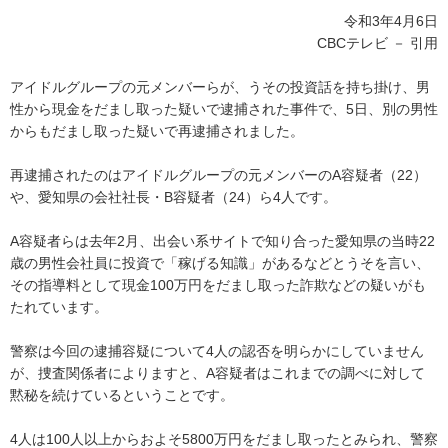
令和3年4月6日
CBCテレビ － 引用
アイドルグループの元メンバーらが、うその投資話を持ち掛け、男
性から現金をだまし取った疑いで逮捕された事件で、5日、別の男性
からもだまし取った疑いで再逮捕されました。
再逮捕されたのはアイドルグループの元メンバーのA容疑者（22）
や、愛知県の会社社長・B容疑者（24）ら4人です。
A容疑者らは去年2月、出会い系サイトで知り合った愛知県の当時22
歳の男性会社員に投資で「稼げる知識」があるなどとうそを言い、
その指導料として現金100万円をだまし取った詐欺などの疑いがも
たれています。
警察は今回の逮捕容疑について4人の認否を明らかにしていません
が、捜査関係者によりますと、A容疑者はこれまでの調べに対して
黙秘を続けているということです。
4人は100人以上からおよそ5800万円をだまし取ったとみられ、警察