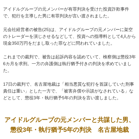
アイドルグループの元メンバーが有罪判決を受けた投資詐欺事件
で、犯行を主導した男に有罪判決が言い渡されました。
元会社経営者の被告(25)は、アイドルグループの元メンバーに架空
のトレーダーを演じさせるなどして、投資への指導料として4人から
現金350万円をだまし取った罪などに問われていました。
これまでの裁判で、被告は起訴内容を認めていて、検察側は懲役3年
6カ月を求刑。一方の弁護側は執行猶予付きの判決を求めていまし
た。
17日の裁判で、名古屋地裁は「相当悪質な犯行を首謀していた刑事
責任は重い」とした一方で、「被害弁償や示談がなされている」な
どとして、懲役3年・執行猶予5年の判決を言い渡しました。
アイドルグループの元メンバーと共謀した男、
懲役3年・執行猶予5年の判決 名古屋地裁