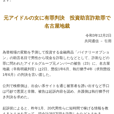
元アイドルの女に有罪判決 投資助言詐欺罪で
名古屋地裁
令和3年12月2日
共同通信 － 引用
為替相場の変動を予測して投資する金融商品「バイナリーオプショ
ン」の助言名目で男性から現金を詐取したなどとして、詐欺などの
罪に問われたアイドルグループ元メンバーの被告（23）に、名古屋
地裁（辛島明裁判官）は2日、懲役1年6月、執行猶予4年（求刑懲役
1年6月）の判決を言い渡した。
公判で検察側は、出会い系サイトを通じ被害者を誘い出すなど手口
は巧妙で悪質と非難。被告は起訴内容を認め、弁護側は執行猶予付
き判決を求めた。
起訴状によると、昨年1月、20代男性らに短時間で稼げる情報を教
えるとうそを言って、現金計250万円を詐取したなどとされる。