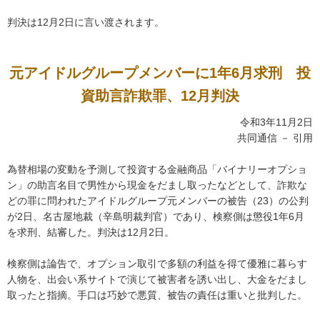
判決は12月2日に言い渡されます。
元アイドルグループメンバーに1年6月求刑 投
資助言詐欺罪、12月判決
令和3年11月2日
共同通信 － 引用
為替相場の変動を予測して投資する金融商品「バイナリーオプショ
ン」の助言名目で男性から現金をだまし取ったなどとして、詐欺な
どの罪に問われたアイドルグループ元メンバーの被告（23）の公判
が2日、名古屋地裁（辛島明裁判官）であり、検察側は懲役1年6月
を求刑、結審した。判決は12月2日。
検察側は論告で、オプション取引で多額の利益を得て優雅に暮らす
人物を、出会い系サイトで演じて被害者を誘い出し、大金をだまし
取ったと指摘。手口は巧妙で悪質、被告の責任は重いと批判した。