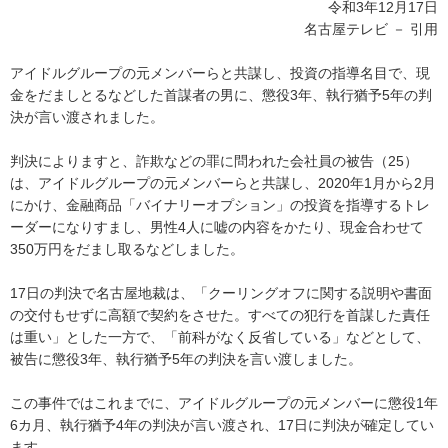
令和3年12月17日
名古屋テレビ － 引用
アイドルグループの元メンバーらと共謀し、投資の指導名目で、現
金をだましとるなどした首謀者の男に、懲役3年、執行猶予5年の判
決が言い渡されました。
判決によりますと、詐欺などの罪に問われた会社員の被告（25）
は、アイドルグループの元メンバーらと共謀し、2020年1月から2月
にかけ、金融商品「バイナリーオプション」の投資を指導するトレ
ーダーになりすまし、男性4人に嘘の内容をかたり、現金合わせて
350万円をだまし取るなどしました。
17日の判決で名古屋地裁は、「クーリングオフに関する説明や書面
の交付もせずに高額で契約をさせた。すべての犯行を首謀した責任
は重い」とした一方で、「前科がなく反省している」などとして、
被告に懲役3年、執行猶予5年の判決を言い渡しました。
この事件ではこれまでに、アイドルグループの元メンバーに懲役1年
6カ月、執行猶予4年の判決が言い渡され、17日に判決が確定してい
ます。