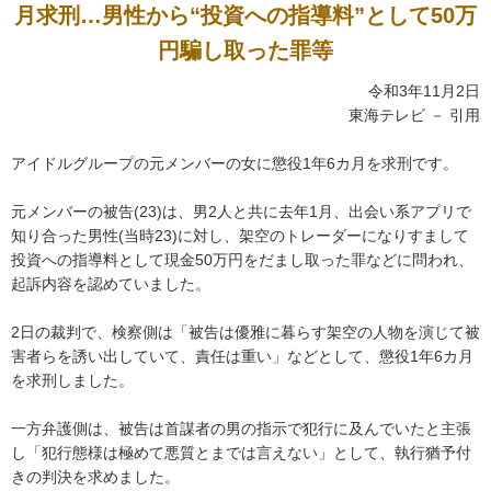
月求刑…男性から“投資への指導料”として50万
円騙し取った罪等
令和3年11月2日
東海テレビ － 引用
アイドルグループの元メンバーの女に懲役1年6カ月を求刑です。
元メンバーの被告(23)は、男2人と共に去年1月、出会い系アプリで
知り合った男性(当時23)に対し、架空のトレーダーになりすまして
投資への指導料として現金50万円をだまし取った罪などに問われ、
起訴内容を認めていました。
2日の裁判で、検察側は「被告は優雅に暮らす架空の人物を演じて被
害者らを誘い出していて、責任は重い」などとして、懲役1年6カ月
を求刑しました。
一方弁護側は、被告は首謀者の男の指示で犯行に及んでいたと主張
し「犯行態様は極めて悪質とまでは言えない」として、執行猶予付
きの判決を求めました。