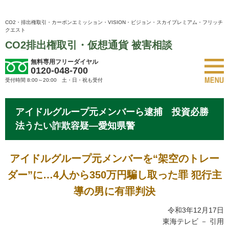
CO2・排出権取引・カーボンエミッション・VISION・ビジョン・スカイプレミアム・フリッチ
クエスト
CO2排出権取引・仮想通貨 被害相談
無料専用フリーダイヤル
0120-048-700
受付時間 8:00～20:00 土・日・祝も受付
アイドルグループ元メンバーら逮捕 投資必勝
法うたい詐欺容疑―愛知県警
アイドルグループ元メンバーを“架空のトレー
ダー”に…4人から350万円騙し取った罪 犯行主
導の男に有罪判決
令和3年12月17日
東海テレビ － 引用