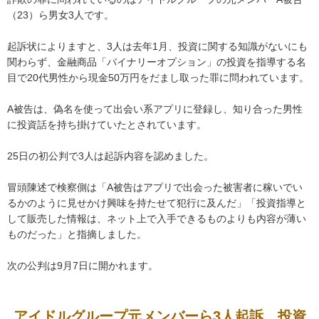
（23）ら男女3人です。
起訴状によりますと、3人は去年1月、投資に関する知識がないにも
関わらず、金融商品「バイナリーオプション」の投資を指導する名
目で20代男性から現金50万円をだまし取った罪に問われています。
A被告は、偽名を使って出会い系アプリに登録し、知り合った男性
に投資話を持ち掛けていたとされています。
25日の初公判で3人は起訴内容を認めました。
冒頭陳述で検察側は「A被告はアプリで出会った被害者に稼いでい
るかのように見せかけ興味を持たせて犯行に及んだ」「投資指導と
して販売した情報は、ネット上で入手できるものよりも内容が薄い
ものだった」と指摘しました。
次の公判は9月7日に開かれます。
アイドルグループ元メンバーら3人起訴 投資