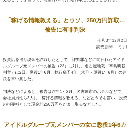
「稼げる情報教える」とウソ、250万円詐取…
被告に有罪判決
令和3年12月2日
読売新聞 － 引用
投資話を巡り現金を詐取したとして、詐欺罪などに問われたアイド
ルグループ元メンバーの被告（23）に対し、名古屋地裁（辛島明裁
判官）は2日、懲役1年6月、執行猶予4年（求刑・懲役1年6月）の判
決を言い渡した。
判決などによると、被告は昨年1～2月、名古屋市のホテルなどで、
会社員男性ら3人に「稼げる情報を教える」などとうそを言い、投資
の指導料として現金計250万円をだまし取るなどした。
アイドルグループ元メンバーの女に懲役1年6カ