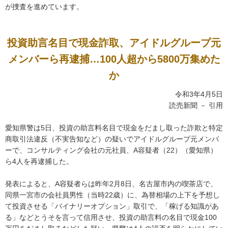
が捜査を進めています。
投資助言名目で現金詐取、アイドルグループ元
メンバーら再逮捕…100人超から5800万集めた
か
令和3年4月5日
読売新聞 － 引用
愛知県警は5日、投資の助言料名目で現金をだまし取った詐欺と特定
商取引法違反（不実告知など）の疑いでアイドルグループ元メンバ
ーで、コンサルティング会社の元社員、A容疑者（22）（愛知県）
ら4人を再逮捕した。
発表によると、A容疑者らは昨年2月8日、名古屋市内の喫茶店で、
同県一宮市の会社員男性（当時22歳）に、為替相場の上下を予想し
て投資させる「バイナリーオプション」取引で、「稼げる知識があ
る」などとうそを言って信用させ、投資の助言料の名目で現金100