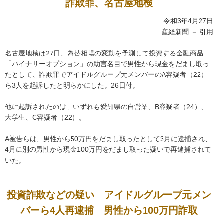
詐欺罪、名古屋地検
令和3年4月27日
産経新聞 － 引用
名古屋地検は27日、為替相場の変動を予測して投資する金融商品
「バイナリーオプション」の助言名目で男性から現金をだまし取っ
たとして、詐欺罪でアイドルグループ元メンバーのA容疑者（22）
ら3人を起訴したと明らかにした。26日付。
他に起訴されたのは、いずれも愛知県の自営業、B容疑者（24）、
大学生、C容疑者（22）。
A被告らは、男性から50万円をだまし取ったとして3月に逮捕され、
4月に別の男性から現金100万円をだまし取った疑いで再逮捕されて
いた。
投資詐欺などの疑い アイドルグループ元メン
バーら4人再逮捕 男性から100万円詐取