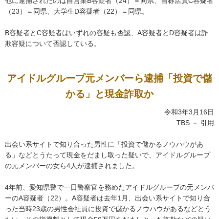
他に逮捕されたのは自営業B容疑者（24）＝同県、自称店員C容疑者
（23）＝同県、大学生D容疑者（22）＝同県。
B容疑者とC容疑者はいずれの容疑も否認、A容疑者とD容疑者は詐
欺容疑について否認している。
アイドルグループ元メンバーら逮捕「投資で儲
かる」と現金詐取か
令和3年3月16日
TBS － 引用
出会い系サイトで知り合った男性に「投資で儲かるノウハウがあ
る」などとうたって現金をだまし取った疑いで、アイドルグループ
の元メンバーの女ら4人が逮捕されました。
4年前、愛知県警で一日警察官を務めたアイドルグループの元メンバ
ーのA容疑者（22）。A容疑者は去年1月、出会い系サイトで知り合
った当時23歳の男性会社員に投資で儲かるノウハウがあるなどとう