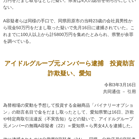
万円をだまし取るなどした疑い。県警は4人の認否を明らかにしてい
ない。
A容疑者らは同様の手口で、同県田原市の当時23歳の会社員男性か
ら現金50万円をだまし取った疑いで先月16日に逮捕されていた。こ
れまでに100人以上から計5800万円を集めたとみられ、県警が余罪
を調べている。
アイドルグループ元メンバーら逮捕 投資助言
詐欺疑い、愛知
令和3年3月16日
共同通信 － 引用
為替相場の変動を予想して投資する金融商品「バイナリーオプショ
ン」の助言名目で金をだまし取ったとして、愛知県警は16日、詐欺
や特定商取引法違反（不実告知）などの疑いで、アイドルグループ
元メンバーの無職A容疑者（22）＝愛知県＝ら男女4人を逮捕した。