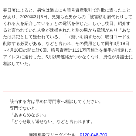
春日署によると、男性は過去にも暗号資産取引で詐欺に遭ったこと
があり、2020年3月5日、見知らぬ男からの「被害額を肩代わりして
くれる人を紹介している」との電話を信じた。しかし後日、紹介す
ると言われていた人物が逮捕されたと別の男から電話があり「あな
たは共犯として疑われている」「（疑いを消すため）取引コードを
削除する必要がある」などと言われ、その費用として同年3月19日
～4月20日の間に計6回、暗号資産計1121万円相当を相手が指定した
アドレスに送付した。5月以降連絡がつかなくなり、男性が弁護士に
相談していた。
該当する方は早めに専門家へ相談してください。
専門でないと、
「あきらめなさい」
「どうせ取り返せない」などと言われます。
無料相談フリーダイヤル
0120-048-700