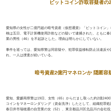
ビットコイン詐取容疑者の
愛知県の女性が二億円超の暗号資産（仮想通貨）「ビットコイン」
検は五日、電子計算機使用詐欺などの疑いで逮捕された、ともに春
業の男性（46）を不起訴とした。理由は明らかにしていない。
事件を巡っては、愛知県警は同容疑や、犯罪収益移転防止法違反や
れ、一人は捜査が続いている。
暗号資産2億円マネロンか 隠匿容
愛知、愛媛両県警は19日、女性（65）からだまし取った約2億24
コインをマネーロンダリング（資金洗浄）したとして、組織犯罪処
春日井市瑞穂通の自営業の女（52）、東京都品川区北品川の会社役