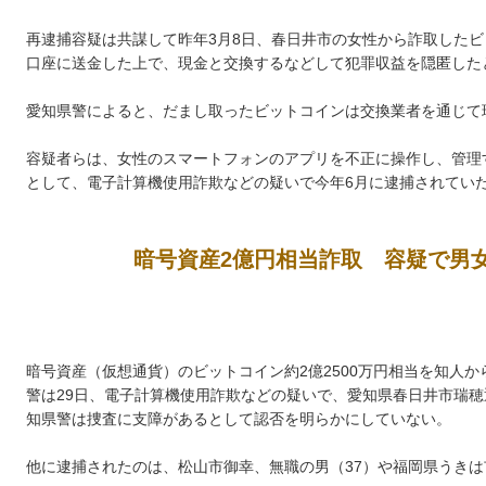
再逮捕容疑は共謀して昨年3月8日、春日井市の女性から詐取した
口座に送金した上で、現金と交換するなどして犯罪収益を隠匿した
愛知県警によると、だまし取ったビットコインは交換業者を通じて
容疑者らは、女性のスマートフォンのアプリを不正に操作し、管理
として、電子計算機使用詐欺などの疑いで今年6月に逮捕されてい
暗号資産2億円相当詐取 容疑で男
暗号資産（仮想通貨）のビットコイン約2億2500万円相当を知人
警は29日、電子計算機使用詐欺などの疑いで、愛知県春日井市瑞穂
知県警は捜査に支障があるとして認否を明らかにしていない。
他に逮捕されたのは、松山市御幸、無職の男（37）や福岡県うきは