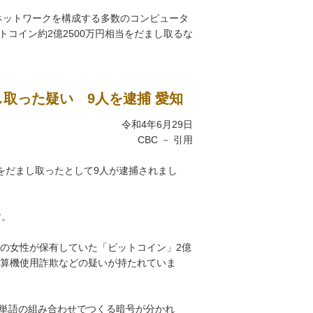
ネットワークを構成する多数のコンピュータ
コイン約2億2500万円相当をだまし取るな
し取った疑い 9人を逮捕 愛知
令和4年6月29日
CBC － 引用
当をだまし取ったとして9人が逮捕されまし
す。
員の女性が保有していた「ビットコイン」2億
計算機使用詐欺などの疑いが持たれていま
の単語の組み合わせでつくる暗号が分かれ