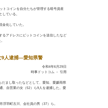
ビットコインを自分たちが管理する暗号資産
としている。
現金化していた。
するアドレスにビットコインを送信したなど
た。
女9人逮捕―愛知県警
令和4年6月29日
時事ドットコム － 引用
からだまし取ったなどとして、愛知、愛媛両県
通、自営業の女（52）ら9人を逮捕した。愛
市浮羽町古川、会社員の男（37）ら。