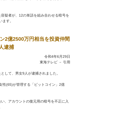
容疑者が、12の単語を組み合わせる暗号を
います。
2億2500万円相当を投資仲間
人逮捕
令和4年6月29日
東海テレビ － 引用
たとして、男女9人が逮捕されました。
女性(65)が管理する「ビットコイン」2億
合い、アカウントの復元用の暗号を不正に入
。