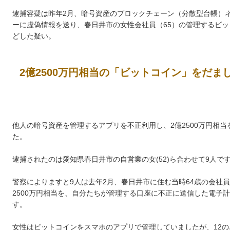
逮捕容疑は昨年2月、暗号資産のブロックチェーン（分散型台帳）
ーに虚偽情報を送り、春日井市の女性会社員（65）の管理するビット
どした疑い。
2億2500万円相当の「ビットコイン」をだま
他人の暗号資産を管理するアプリを不正利用し、2億2500万円相
た。
逮捕されたのは愛知県春日井市の自営業の女(52)ら合わせて9人で
警察によりますと9人は去年2月、春日井市に住む当時64歳の会社
2500万円相当を、自分たちが管理する口座に不正に送信した電子
す。
女性はビットコインをスマホのアプリで管理していましたが、12