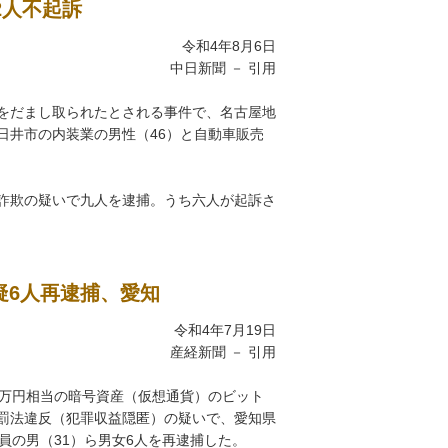
2人不起訴
令和4年8月6日
中日新聞 － 引用
をだまし取られたとされる事件で、名古屋地
日井市の内装業の男性（46）と自動車販売
詐欺の疑いで九人を逮捕。うち六人が起訴さ
疑6人再逮捕、愛知
令和4年7月19日
産経新聞 － 引用
00万円相当の暗号資産（仮想通貨）のビット
罰法違反（犯罪収益隠匿）の疑いで、愛知県
員の男（31）ら男女6人を再逮捕した。