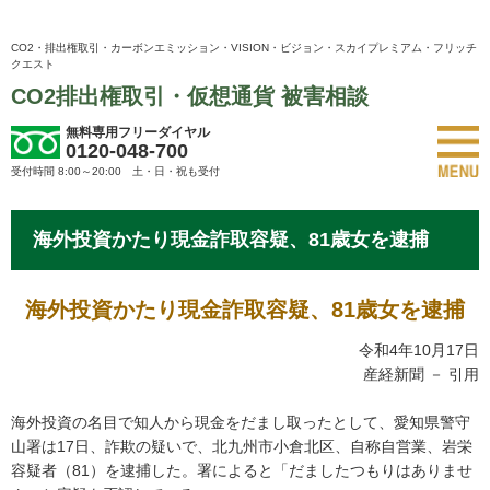
CO2・排出権取引・カーボンエミッション・VISION・ビジョン・スカイプレミアム・フリッチ
クエスト
CO2排出権取引・仮想通貨 被害相談
無料専用フリーダイヤル
0120-048-700
受付時間 8:00～20:00 土・日・祝も受付
海外投資かたり現金詐取容疑、81歳女を逮捕
海外投資かたり現金詐取容疑、81歳女を逮捕
令和4年10月17日
産経新聞 － 引用
海外投資の名目で知人から現金をだまし取ったとして、愛知県警守
山署は17日、詐欺の疑いで、北九州市小倉北区、自称自営業、岩栄
容疑者（81）を逮捕した。署によると「だましたつもりはありませ