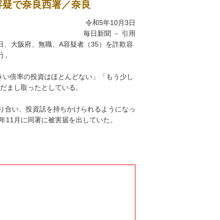
 容疑で奈良西署／奈良
令和5年10月3日
毎日新聞 － 引用
日、大阪府、無職、A容疑者（35）を詐欺容
う。
な大きい倍率の投資はほとんどない」「もう少し
をだまし取ったとしている。
り合い、投資話を持ちかけられるようになっ
年11月に同署に被害届を出していた。