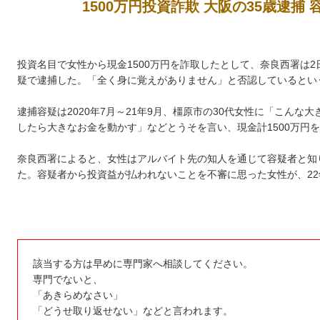
1500万円投資詐欺 大阪の35歳逮捕
投資名目で女性から現金1500万円を詐取したとして、奈良西署は2
疑で逮捕した。「全く身に覚えがありません」と否認しているとい
逮捕容疑は2020年7月～21年9月、橿原市の30代女性に「こん
したら大きなお金を動かす」などとうそを言い、現金計1500万円
奈良西署によると、女性はアルバイト先の知人を通じて容疑者と知
た。容疑者から投資益が払われないことを不審に思った女性が、22
該当する方は早めに専門家へ相談してください。
専門でないと、
「あきらめなさい」
「どうせ取り返せない」などと言われます。