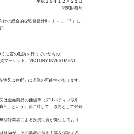
平成２９年１２月２１日
関東財務局
けの総合的な監督指針II－１－１（７）に
す。
づく助言の勧誘を行っていたもの。
ケット、VICTORY INVESTMENT
在地又は住所」は虚偽の可能性があります。
又は金融商品の価値等（デリバティブ取引
助言」という）者に対して、原則として登録
無登録業者による投資助言が発生しており
財務局が、その業者の信用力等を保証する