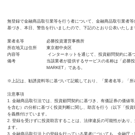
無登録で金融商品取引業等を行う者について、金融商品取引業者等向
基づき、本日、警告を行いましたので、下記のとおり公表いたしま
業者名等
必勝投資運営事務所
所在地又は住所
東京都中央区
内容等
インターネットを通じて、投資顧問契約に基
備考
当該業者が提供するサービスの名称は「必勝投資マー
MARKET」である。
※上記は、勧誘資料等に基づいて記載しており、「業者名等」「所
注意事項
金融商品取引法では、投資顧問契約に基づき、有価証券の価値等
を含む）の分析に基づく投資判断に関し、助言を行う（以下「投資
を義務付けています。
登録を受けずに投資助言することは、法律違反の可能性があり、
ます。
金融商品取引法上の登録を行っている業者についても、金融庁・