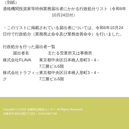
（別紙）
適格機関投資家等特例業務届出者にかかる行政処分リスト（令和6年
10月24日付）
・このリストに掲載されている届出者については、令和6年10月24
日付で行政処分（業務廃止命令及び業務改善命令）を行いました。
行政処分を行った届出者一覧
届出者名
主たる営業所又は事務所
株式会社FLAVA
東京都中央区日本橋人形町3－4－
7三勝ビル5階
株式会社トラフィッ
東京都中央区日本橋人形町3－4－
ク
7三勝ビル5階
Copyright © 2026 金融商品相談センター All Rights Reserved.
大阪市中央区谷町2丁目5，0120-048-700