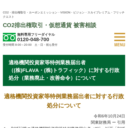
CO2・排出権取引・カーボンエミッション・VISION・ビジョン・スカイプレミアム・フリッチ
クエスト
CO2排出権取引・仮想通貨 被害相談
無料専用フリーダイヤル
0120-048-700
受付時間 8:00～20:00 土・日・祝も受付
適格機関投資家等特例業務届出者
（(株)FLAVA・(株)トラフィック）に対する行政
処分（業務廃止・改善命令）について
適格機関投資家等特例業務届出者に対する行政
処分について
令和6年10月24日
関東財務局 ー 引用