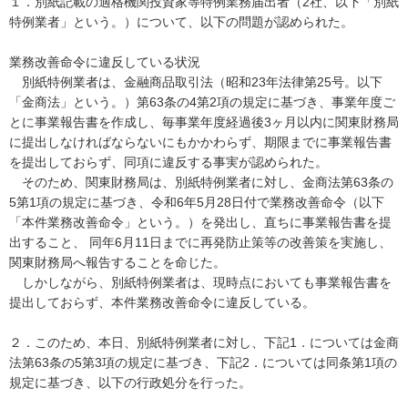
１．別紙記載の適格機関投資家等特例業務届出者（2社、以下「別紙
特例業者」という。）について、以下の問題が認められた。
業務改善命令に違反している状況
別紙特例業者は、金融商品取引法（昭和23年法律第25号。以下
「金商法」という。）第63条の4第2項の規定に基づき、事業年度ご
とに事業報告書を作成し、毎事業年度経過後3ヶ月以内に関東財務局
に提出しなければならないにもかかわらず、期限までに事業報告書
を提出しておらず、同項に違反する事実が認められた。
そのため、関東財務局は、別紙特例業者に対し、金商法第63条の
5第1項の規定に基づき、令和6年5月28日付で業務改善命令（以下
「本件業務改善命令」という。）を発出し、直ちに事業報告書を提
出すること、 同年6月11日までに再発防止策等の改善策を実施し、
関東財務局へ報告することを命じた。
しかしながら、別紙特例業者は、現時点においても事業報告書を
提出しておらず、本件業務改善命令に違反している。
２．このため、本日、別紙特例業者に対し、下記1．については金商
法第63条の5第3項の規定に基づき、下記2．については同条第1項の
規定に基づき、以下の行政処分を行った。