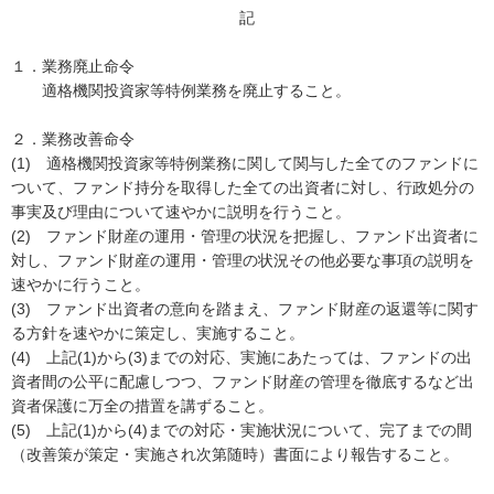
記
１．業務廃止命令
適格機関投資家等特例業務を廃止すること。
２．業務改善命令
(1) 適格機関投資家等特例業務に関して関与した全てのファンドに
ついて、ファンド持分を取得した全ての出資者に対し、行政処分の
事実及び理由について速やかに説明を行うこと。
(2) ファンド財産の運用・管理の状況を把握し、ファンド出資者に
対し、ファンド財産の運用・管理の状況その他必要な事項の説明を
速やかに行うこと。
(3) ファンド出資者の意向を踏まえ、ファンド財産の返還等に関す
る方針を速やかに策定し、実施すること。
(4) 上記(1)から(3)までの対応、実施にあたっては、ファンドの出
資者間の公平に配慮しつつ、ファンド財産の管理を徹底するなど出
資者保護に万全の措置を講ずること。
(5) 上記(1)から(4)までの対応・実施状況について、完了までの間
（改善策が策定・実施され次第随時）書面により報告すること。