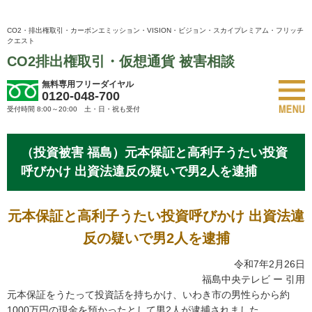
CO2・排出権取引・カーボンエミッション・VISION・ビジョン・スカイプレミアム・フリッチ
クエスト
CO2排出権取引・仮想通貨 被害相談
無料専用フリーダイヤル
0120-048-700
受付時間 8:00～20:00 土・日・祝も受付
（投資被害 福島）元本保証と高利子うたい投資
呼びかけ 出資法違反の疑いで男2人を逮捕
元本保証と高利子うたい投資呼びかけ 出資法違
反の疑いで男2人を逮捕
令和7年2月26日
福島中央テレビ ー 引用
元本保証をうたって投資話を持ちかけ、いわき市の男性らから約
1000万円の現金を預かったとして男2人が逮捕されました。